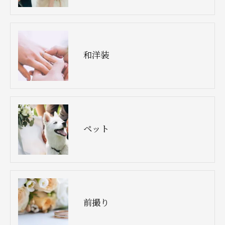
和洋装
ペット
前撮り